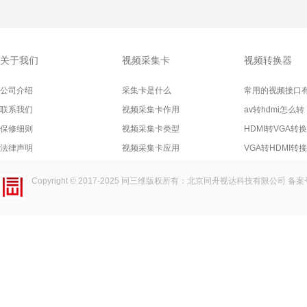
关于我们
视频采集卡
视频转换器
公司介绍
采集卡是什么
常用的视频接口
联系我们
视频采集卡作用
av转hdmi怎么转
保修细则
视频采集卡类型
HDMI转VGA转
法律声明
视频采集卡应用
VGA转HDMI转
Copyright © 2017-2025
同三维
版权所有：北京同舟视达科技有限公司 备案