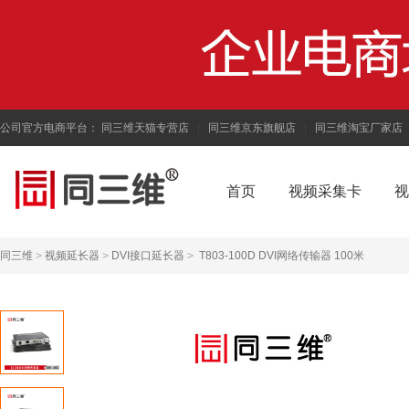
公司官方电商平台：
同三维天猫专营店
|
同三维京东旗舰店
|
同三维淘宝厂家店
首页
视频采集卡
视
同三维
>
视频延长器
>
DVI接口延长器
>
T803-100D DVI网络传输器 100米