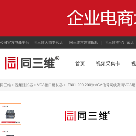
公司官方电商平台：
同三维天猫专营店
|
同三维京东旗舰店
|
同三维淘宝厂家店
首页
视频采集卡
视
同三维
>
视频延长器
>
VGA接口延长器
>
T801-200 200米VGA信号网线高清VGA