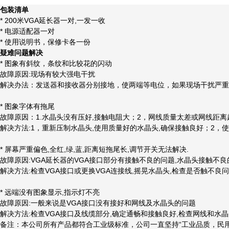
包装清单
* 200米VGA延长器一对,一发一收
* 电源适配器一对
* 使用说明书，保修卡各一份
疑难问题解决
* 图象有斜纹，条纹和比较花的闪动
故障原因:现场有较大强电干扰
解决办法：发送器和接收器分别接地，使两端等电位，如果现场干扰严重
* 图象字体有拖尾
故障原因：1.水晶头没有压好,接触电阻大；2，网线质量太差或网线距
解决方法:1，重新压制水晶头,使用质量好的水晶头,确保接触良好；2，
* 屏幕严重偏色,全红,绿,蓝,距离短拖尾长,调节开关无法解决.
故障原因:VGA延长器的VGA接口部分有接触不良的问题,水晶头接触
解决方法:检查VGA接口或更换VGA连接线,摇晃水晶头,检查是否触不良
* 远端没有图象显示,指示灯不亮
故障原因:一般来说是VGA接口没有接好和网线及水晶头的问题
解决方法:检查VGA接口及线缆部分,确定通畅和接触良好,检查网线和
备注：本公司所有产品都符合工业级标准，公司一直坚持“工业品质，民用