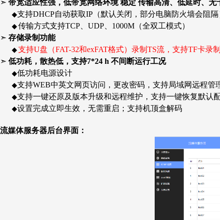
➣
带宽适应性强，低带宽网络环境
稳定
传输高清、低延时、无
支持DHCP自动获取IP（默认关闭，部分电脑防火墙会阻隔
◆
传输方式支持TCP、UDP、1000M（全双工模式）
◆
➣
存储录制功能
支持U盘（FAT-32和exFAT格式）录制TS流，支持TF卡录
◆
➣
低功耗，散热低，支持7*24 h 不间断运行工况
低功耗电源设计
◆
支持WEB中英文网页访问，更改密码，支持局域网远程管理
◆
支持一键还原及版本升级和远程维护，支持一键恢复默认
◆
设置完成立即生效，无需重启；支持机顶盒解码
◆
流媒体服务器后台界面：