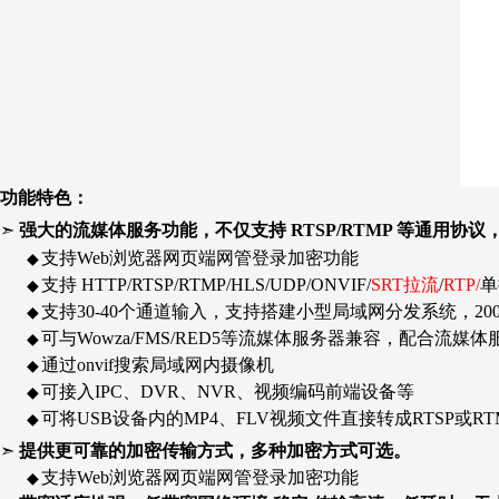
功能特色：
➣
强大的流媒体服务功能，不仅支持 RTSP/RTMP 等通用协议，还支
支持Web浏览器网页端网管登录加密功能
◆
支持
HTTP/RTSP/RTMP/HLS/UDP/ONVIF/
SRT拉流
/
RTP/
单
◆
支持30-40个通道输入，支持搭建小型局域网分发系统，20
◆
可与Wowza/FMS/RED5等流媒体服务器兼容，配合流
◆
通过onvif搜索局域网内摄像机
◆
可接入IPC
、DVR、NVR、视频编码前端设备等
◆
可将USB设备内的MP4、FLV视频文件直接转成RTSP或R
◆
➣
提供更可靠的加密传输方式，多种加密方式可选。
支持Web浏览器网页端网管登录加密功能
◆