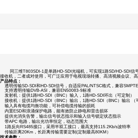
同三维
T803SDI-1
是单路
HD-SDI
光端机，可实现
1
路
SD/HD-SDI
信
接收机，二者成对使用，可广泛应用于电视现场转播、高清视频会议、高
产品特点：
透明传输
SD-SDI
和
HD-SDI
信号，自适应
PAL/NTSC
格式，兼容
SMPTE
支持透明传输
DVB-ASI
，兼容
EN50083-9
标准
发射机：提供
1
路
HD-SDI
（
BNC
）输入，
1
路
HD-SDI
环出（可定制）
接收机：提供
1
路
HD-SDI
（
BNC
）输出，
1
路
HD-SDI
（
BNC
）输出 （
输入具有电缆均衡功能，可补偿电缆传输的损耗
内置
ESD
和浪涌保护电路，能有效防止静电和雷击损坏
提供光消失告警，输出信号状态指示和输入信号锁定状态指示
带
APC
电路，输出光功率恒定，动态范围大
1
路反向
RS485
接口，采用半双工接口，最高支持
115.2Kb/s
波特率
传输距离
20Km
，长距离传输需要定制
(
定制最高
80KM
）
技术参数：