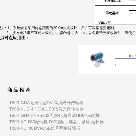
注：
1
、系统缺省采用传输距离为
20Km
的光模块，用户可根据需要定制。
2、
接收光功率不宜过大或过小，切勿超过
-3dbm
，以免烧毁光接收器件。当使用
点对点应用图：
商 品 推 荐
T803-GDA无压缩型DVI高清光纤传输器
T803-KUG 4K DVI/USB信号光纤传输器
T802-GH4K带RS232无损4K超高清HDMI光端机
T803-KG DVI光端机 DVI视频﹑键盘﹑鼠标 延长器
T803-KU 4K DVI/USB信号网络传输器