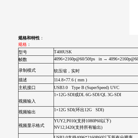
规格和特性
：
规格
：
T400USK
型号
4096×2160p@60/50fps in → 4096×2160p@60/
帧数
录制模式
软压缩，实时
描述
114.8×77.6 ( mm )
主机接口
USB3.0 Type B (SuperSpeed) UVC
1×12G-SDI
或
DL 6G-SDI/QL 3G-SDI
视频输入
1
×
12G SDI(
环出12G SDI)
视频输出
YUY2
,
P
010(
支持1080P60以下)
视频显示格式
NV12,I420(
支持所有输出)
USB3.0
支持4096*2160P60以下所有分辨率