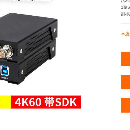
路3G
1路
副标
本店