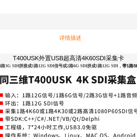
详情描述
T400USK
外置
USB
超高清
4K60SDI
采集卡
1
S
4路3G SDI拼接成1路12G SDI信号或2路6G SDI拼成1路12G SDI，
带
路