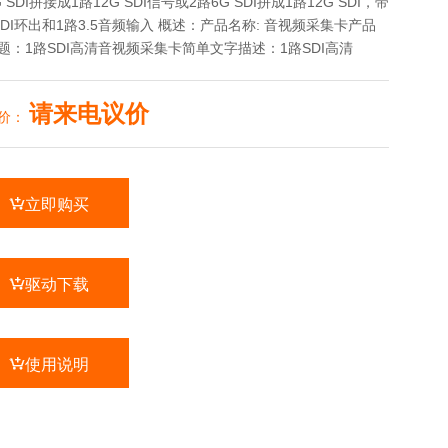
 SDI拼接成1路12G SDI信号或2路6G SDI拼成1路12G SDI，带
SDI环出和1路3.5音频输入 概述：产品名称: 音视频采集卡产品
题：1路SDI高清音视频采集卡简单文字描述：1路SDI高清
请来电议价
价：

立即购买

驱动下载

使用说明