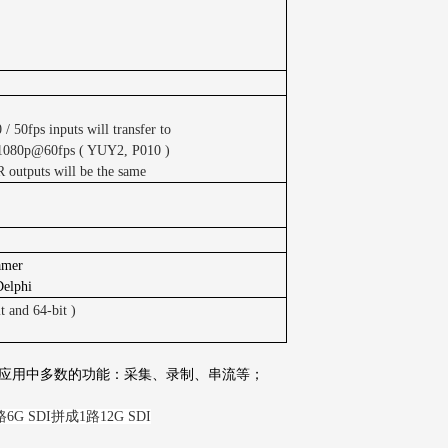
0fps inputs will transfer to
1080p@60fps ( YUY2, P010 )
outputs will be the same
amer
elphi
 and 64-bit )
应用中多数的功能：采集、录制、串流等；
6G SDI拼成1路12G SDI