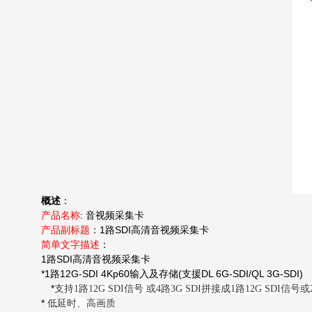
概述
：
:
产品名称
音视频采集卡
1
SDI
产品副标题
：
路
高清音视频采集卡
简单文字描述
：
1
SDI
路
高清音视频采集卡
*1
12G-SDI 4Kp60
(
DL 6G-SDI/QL 3G-SDI)
路
输入及存储
支援
*
支持1路12G SDI信号 或4路3G SDI拼接成1路12G SDI信号或2
*
低延时、高画质