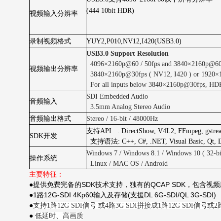
(444 10bit HDR)
视频输入分辨率
录制视频格式
YUY2,P010,NV12,I420(USB3.0)
USB3.0 Support Resolution
4096×2160p@60 / 50fps and 3840×2160p@60 / 5
视频输出分辨率
3840×2160p@30fps ( NV12, I420 ) or 1920×
For all inputs below 3840×2160p@30fps, HDR 
SDI Embedded Audio
音频输入
3.5mm Analog Stereo Audio
音频输出格式
Stereo / 16-bit / 48000Hz
支持API : DirectShow, V4L2, FFmpeg, gstre
SDK
开发
支持语法: C++, C#, .NET, Visual Basic, Qt, D
Windows 7 / Windows 8.1 / Windows 10 ( 32-bit
操作系统
Linux / MAC OS / Android
主要特征：
SDK
QCAP SDK
●提供免费完备的
技术支持，独有的
，包含视频
1
12G-SDI 4Kp60
(
DL 6G-SDI/QL 3G-SDI)
●
路
输入及存储
支援
●
支持1路12G SDI信号 或4路3G SDI拼接成1路12G SDI信号或2路
●
低延时、高画质