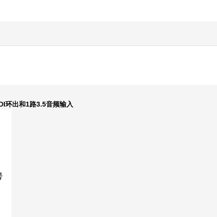
DI
1
3.5
环出和
路
音频输入