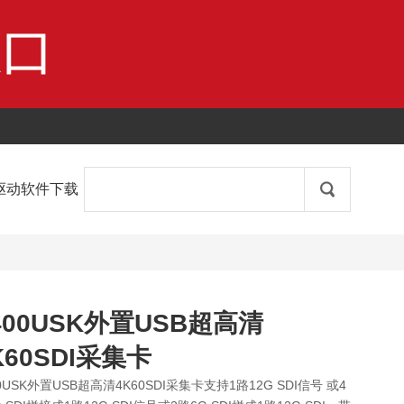

驱动软件下载
400USK外置USB超高清
K60SDI采集卡
0USK外置USB超高清4K60SDI采集卡支持1路12G SDI信号 或4