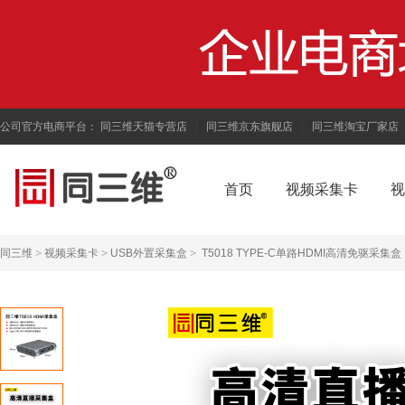
公司官方电商平台：
同三维天猫专营店
|
同三维京东旗舰店
|
同三维淘宝厂家店
首页
视频采集卡
视
同三维
>
视频采集卡
>
USB外置采集盒
>
T5018 TYPE-C单路HDMI高清免驱采